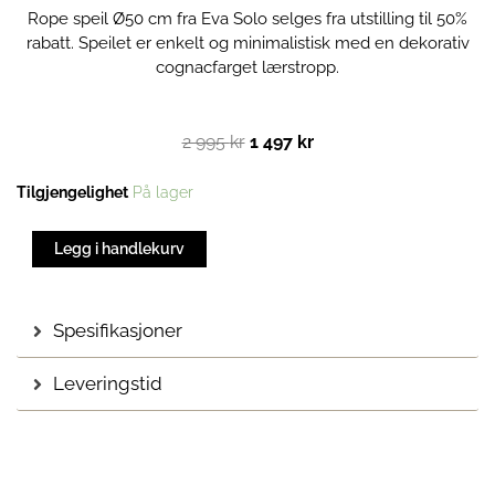
Rope speil Ø50 cm fra Eva Solo selges fra utstilling til 50%
rabatt. Speilet er enkelt og minimalistisk med en dekorativ
cognacfarget lærstropp.
Opprinnelig
Nåværende
2 995
kr
1 497
kr
pris
pris
var:
er:
Rope
Tilgjengelighet
På lager
2
1
speil
995 kr.
497 kr.
Ø50
Legg i handlekurv
|
Utstillingsmodell
antall
Spesifikasjoner
Leveringstid