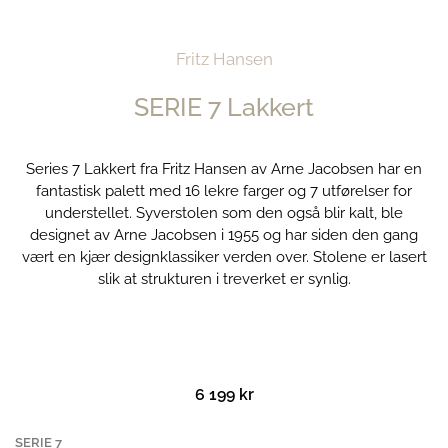
Fritz Hansen
SERIE 7 Lakkert
Series 7 Lakkert fra Fritz Hansen av Arne Jacobsen har en
fantastisk palett med 16 lekre farger og 7 utførelser for
understellet. Syverstolen som den også blir kalt, ble
designet av Arne Jacobsen i 1955 og har siden den gang
vært en kjær designklassiker verden over. Stolene er lasert
slik at strukturen i treverket er synlig.
6 199
kr
SERIE
SERIE 7