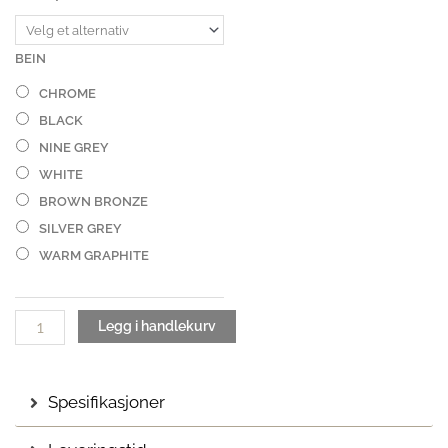
7
Lakkert
antall
BEIN
CHROME
BLACK
NINE GREY
WHITE
BROWN BRONZE
SILVER GREY
WARM GRAPHITE
Legg i handlekurv
Spesifikasjoner