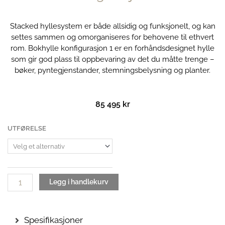
Stacked hyllesystem er både allsidig og funksjonelt, og kan
settes sammen og omorganiseres for behovene til ethvert
rom. Bokhylle konfigurasjon 1 er en forhåndsdesignet hylle
som gir god plass til oppbevaring av det du måtte trenge –
bøker, pyntegjenstander, stemningsbelysning og planter.
85 495
kr
Stacked
UTFØRELSE
hyllesystem
|
Bokhylle
konfigurasjon
1
Legg i handlekurv
antall
Spesifikasjoner