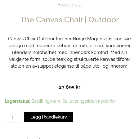
Fredericia
The Canvas Chair | Outdoor
Canvas Chair Outdoor forener Børge Mogensens ikoniske
design med moderne behov for møbler som kombinerer
utendørs holdbarhet med innendørs komfort. Med sin
velkjente form, solide teak og strukturerte kanvas tilfører
stolen en avslappet eleganse til både ute- og innerom.
23 895
kr
The
Lagerstatus:
Bestillingsvare. Se leveringstiden nedenfor.
Canvas
Chair
Legg i handlekurv
|
Outdoor
antall