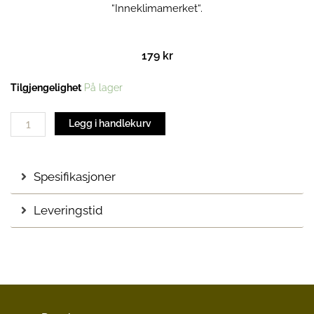
“Inneklimamerket“.
179
kr
Trerens
Tilgjengelighet
På lager
antall
Legg i handlekurv
Spesifikasjoner
Leveringstid