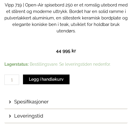
Vipp 719 | Open-Air spisebord 250 er et romslig utebord med
et stilrent og moderne uttrykk. Bordet har en solid ramme i
pulverlakkert aluminium, en slitesterk keramisk bordplate og
elegante koniske ben i teak, utviklet for holdbar bruk
utendørs.
44 995
kr
Vipp
Lagerstatus:
Bestillingsvare. Se leveringstiden nedenfor.
719
|
Legg i handlekurv
Open-
Air
spisebord
Spesifikasjoner
250
antall
Leveringstid