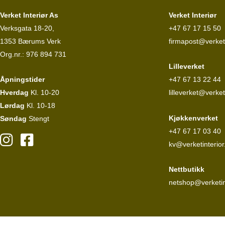
Verket Interiør As
Verket Interiør
Verksgata 18-20,
+47 67 17 15 50
1353 Bærums Verk
firmapost@verketi
Org.nr.: 976 894 731
Lilleverket
Åpningstider
+47 67 13 22 44
Hverdag
Kl. 10-20
lilleverket@verket
Lørdag
Kl. 10-18
Kjøkkenverket
Søndag
Stengt
+47 67 17 03 40
kv@verketinterior
Nettbutikk
netshop@verketin