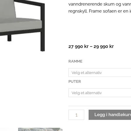
vanndrenerende skum og vannavs
regnskyll. Frame sofaen er en i
Prisomr
27 990
kr
–
29 990
kr
27
990 kr
Frame
RAMME
til
2,5
29
seter
990 kr
sofa
PUTER
antall
Legg i handlekur