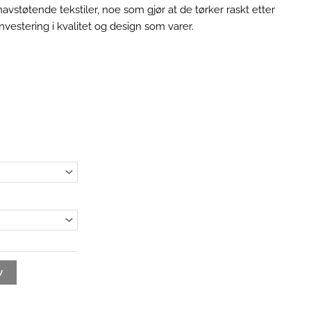
tøtende tekstiler, noe som gjør at de tørker raskt etter
nvestering i kvalitet og design som varer.
åde:
v