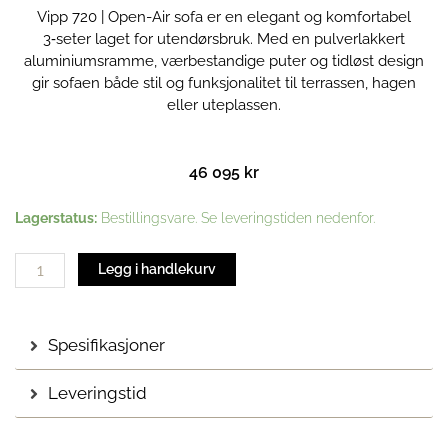
Vipp 720 | Open-Air sofa er en elegant og komfortabel
3‑seter laget for utendørsbruk. Med en pulverlakkert
aluminiumsramme, værbestandige puter og tidløst design
gir sofaen både stil og funksjonalitet til terrassen, hagen
eller uteplassen.
46 095
kr
Vipp
Lagerstatus:
Bestillingsvare. Se leveringstiden nedenfor.
720
|
Legg i handlekurv
Open-
Air
sofa
Spesifikasjoner
antall
Leveringstid