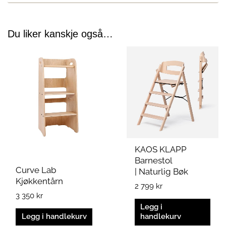
Du liker kanskje også…
KAOS KLAPP
Barnestol
Curve Lab
| Naturlig Bøk
Kjøkkentårn
2 799
kr
3 350
kr
Legg i
Legg i handlekurv
handlekurv