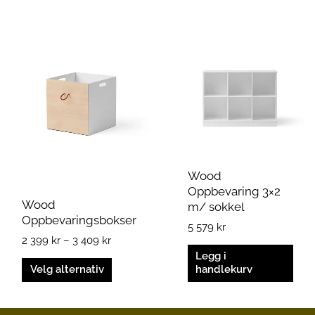
Prisområde:
Dette
2
produktet
399 kr
har
til
flere
3
varianter.
409 kr
Alternativene
kan
velges
på
Wood
produktsiden
Oppbevaring 3×2
Wood
m/ sokkel
Oppbevaringsbokser
5 579
kr
2 399
kr
–
3 409
kr
Legg i
Velg alternativ
handlekurv