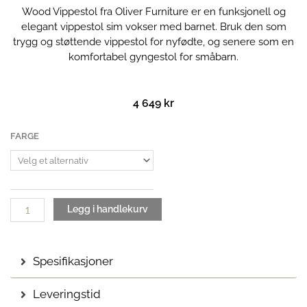
Wood Vippestol fra Oliver Furniture er en funksjonell og
elegant vippestol sim vokser med barnet. Bruk den som
trygg og støttende vippestol for nyfødte, og senere som en
komfortabel gyngestol for småbarn.
4 649
kr
Wood
FARGE
Vippestol
|
Baby
og
Småbarn
Legg i handlekurv
antall
Spesifikasjoner
Leveringstid