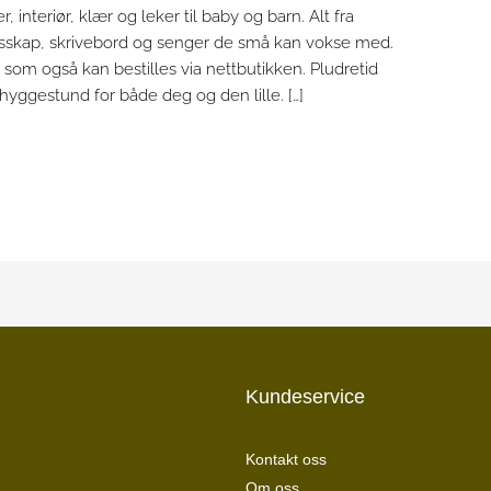
 interiør, klær og leker til baby og barn. Alt fra
esskap, skrivebord og senger de små kan vokse med.
 som også kan bestilles via nettbutikken. Pludretid
k hyggestund for både deg og den lille. […]
Kundeservice
Kontakt oss
Om oss