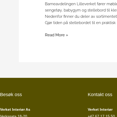
Barneavdelingen Lilleverket fører møbler,
sengetøy, babygym og stellebord til kl
Nedenfor finner du deler av sortimentet
Gjør tiden på stellebordet til en praktis
Read More »
Besøk oss
Kontakt oss
Verket Interiør As
Verket Interiør
Verksgata 18-20,
+47 67 17 15 50