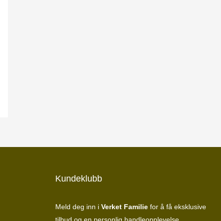
Kundeklubb
Meld deg inn i
Verket Familie
for å få eksklusive
tilbud og en personlig handleopplevelse.