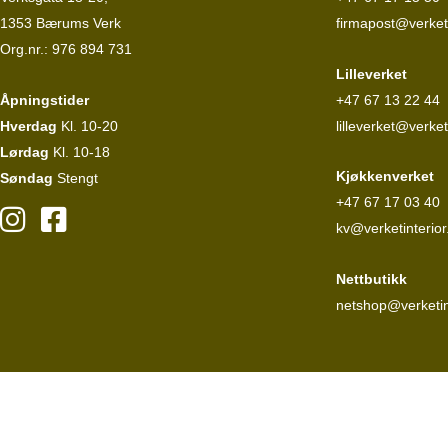
1353 Bærums Verk
firmapost@verketi
Org.nr.: 976 894 731
Lilleverket
Åpningstider
+47 67 13 22 44
Hverdag
Kl. 10-20
lilleverket@verket
Lørdag
Kl. 10-18
Kjøkkenverket
Søndag
Stengt
+47 67 17 03 40
kv@verketinterior
Nettbutikk
netshop@verketin