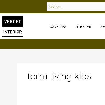
Hopp
Søk
rett
til
innholdet
GAVETIPS
NYHETER
K
BLI EN DEL AV
ferm living kids
VERKET FAMILIE