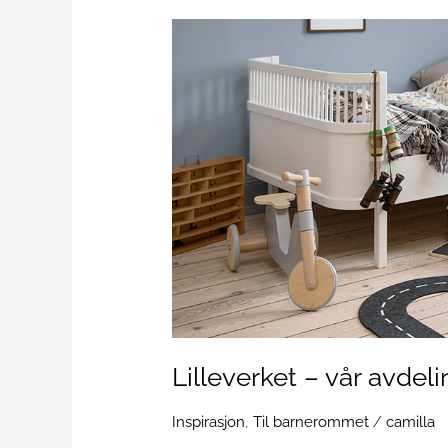
Lilleverket
–
vår
avdeling
for
de
minste
Lilleverket – vår avdel
Inspirasjon
,
Til barnerommet
/
camilla