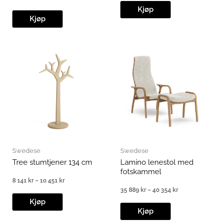
Prisområde:
216 kr
Kjøp
5
til
830 kr
Kjøp
12
til
883 kr
7
866 kr
Swedese
Swedese
Tree stumtjener 134 cm
Lamino lenestol med
fotskammel
8 141
kr
–
10 451
kr
Prisområde:
35 889
kr
–
40 354
kr
8
Prisområde:
141 kr
Kjøp
35
til
889 kr
Kjøp
10
til