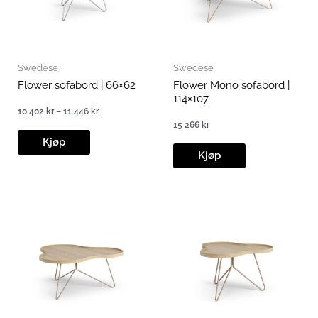
Swedese
Swedese
Flower sofabord | 66×62
Flower Mono sofabord |
114×107
10 402
kr
–
11 446
kr
Prisområde:
15 266
kr
10
402 kr
Kjøp
til
Kjøp
11
446 kr