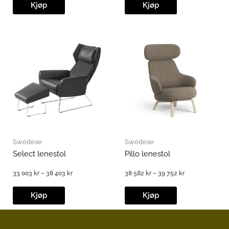
273 kr
767 kr
Kjøp
Kjøp
til
til
34
22
760 kr
468 kr
Swedese
Swedese
Select lenestol
Pillo lenestol
33 003
kr
–
38 403
kr
38 582
kr
–
39 752
kr
Prisområde:
Prisområde:
33
38
003 kr
582 kr
Kjøp
Kjøp
til
til
38
39
403 kr
752 kr