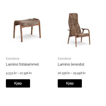
451 kr
40
354 kr
Swedese
Swedese
Lamino fotskammel
Lamino lenestol
9 533
kr
–
10 396
kr
26 356
kr
–
29 958
kr
Prisområde:
Prisområde:
9
26
533 kr
356 kr
Kjøp
Kjøp
til
til
10
29
396 kr
958 kr