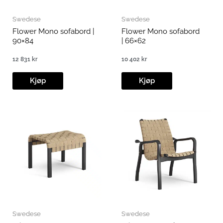
Swedese
Swedese
Flower Mono sofabord |
Flower Mono sofabord
90×84
| 66×62
12 831
kr
10 402
kr
Kjøp
Kjøp
Swedese
Swedese