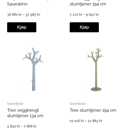
Saueskinn
stumtjener 194 cm
36 861
kr
–
37 983
kr
7 172
kr
–
9 647
kr
Prisområde:
Prisområde:
36
7
861 kr
172 kr
Kjøp
Kjøp
til
til
37
9
983 kr
647 kr
Swedese
Swedese
Tree vegghengt
Tree stumtjener 194 cm
stumtjener 134 cm
10 216
kr
–
12 883
kr
Prisområde:
5 830
kr
–
7 866
kr
10