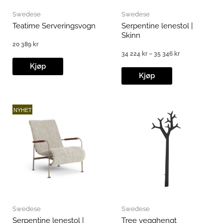
Swedese
Swedese
Teatime Serveringsvogn
Serpentine lenestol |
Skinn
20 389
kr
34 224
kr
–
35 346
kr
Prisområde:
Kjøp
34
224 kr
Kjøp
til
35
346 kr
NYHET
Swedese
Swedese
Serpentine lenestol |
Tree vegghengt