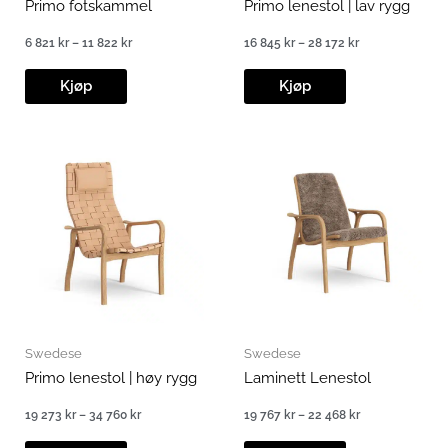
Primo fotskammel
Primo lenestol | lav rygg
6 821
kr
–
11 822
kr
16 845
kr
–
28 172
kr
Prisområde:
Prisområde:
6
16
821 kr
845 kr
Kjøp
Kjøp
til
til
11
28
822 kr
172 kr
Swedese
Swedese
Primo lenestol | høy rygg
Laminett Lenestol
19 273
kr
–
34 760
kr
19 767
kr
–
22 468
kr
Prisområde:
Prisområde:
19
19