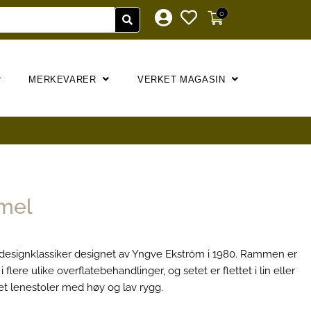
0
MERKEVARER
VERKET MAGASIN
mel
 designklassiker designet av Yngve Ekström i 1980. Rammen er
i flere ulike overflatebehandlinger, og setet er flettet i lin eller
det lenestoler med høy og lav rygg.