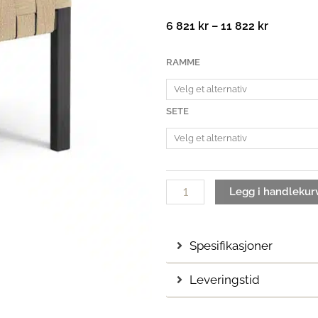
Prisområ
6 821
kr
–
11 822
kr
6
821 kr
Primo
RAMME
til
fotskammel
11
antall
822 kr
SETE
Legg i handlekur
Spesifikasjoner
Leveringstid