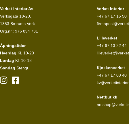
Verket Interiør As
Verket Interiør
Verksgata 18-20,
+47 67 17 15 50
1353 Bærums Verk
firmapost@verketi
Org.nr.: 976 894 731
Lilleverket
Åpningstider
+47 67 13 22 44
Hverdag
Kl. 10-20
lilleverket@verket
Lørdag
Kl. 10-18
Kjøkkenverket
Søndag
Stengt
+47 67 17 03 40
kv@verketinterior
Nettbutikk
netshop@verketin