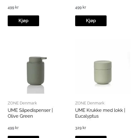
499
kr
499
kr
Kjøp
Kjøp
ZONE Denmark
ZONE Denmark
UME Såpedispenser |
UME Krukke med lokk |
Olive Green
Eucalyptus
499
kr
329
kr