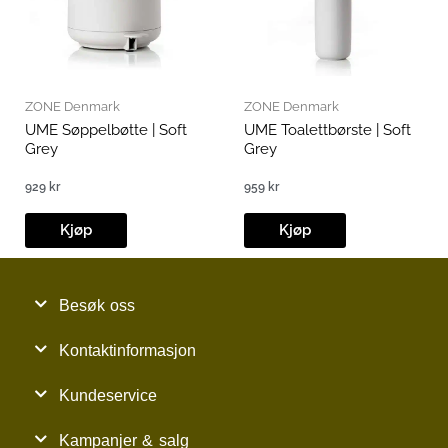
ZONE Denmark
ZONE Denmark
UME Søppelbøtte | Soft
UME Toalettbørste | Soft
Grey
Grey
929
kr
959
kr
Kjøp
Kjøp
Besøk oss
Kontaktinformasjon
Kundeservice
Kampanjer & salg