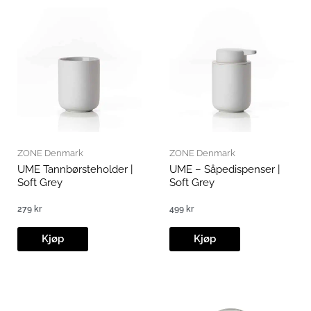
ZONE Denmark
ZONE Denmark
UME Tannbørsteholder |
UME – Såpedispenser |
Soft Grey
Soft Grey
279
kr
499
kr
Kjøp
Kjøp