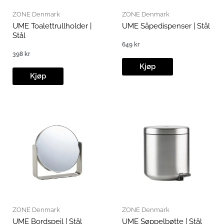
ZONE Denmark
ZONE Denmark
UME Toalettrullholder |
UME Såpedispenser | Stål
Stål
649
kr
398
kr
Kjøp
Kjøp
ZONE Denmark
ZONE Denmark
UME Bordspeil | Stål
UME Søppelbøtte | Stål