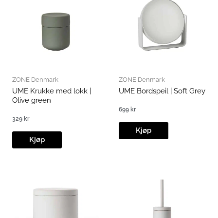
ZONE Denmark
ZONE Denmark
UME Krukke med lokk |
UME Bordspeil | Soft Grey
Olive green
699
kr
329
kr
Kjøp
Kjøp