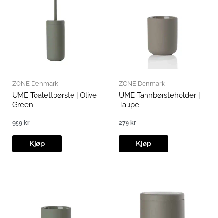
ZONE Denmark
ZONE Denmark
UME Toalettbørste | Olive
UME Tannbørsteholder |
Green
Taupe
959
kr
279
kr
Kjøp
Kjøp