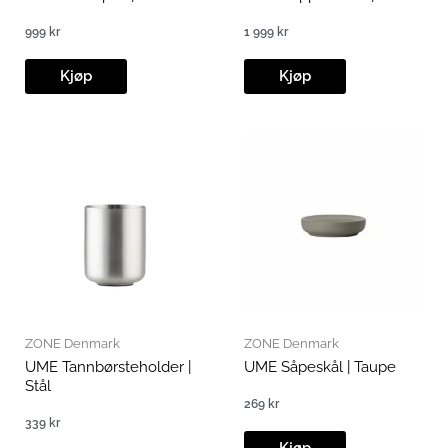
999
kr
1 999
kr
Kjøp
Kjøp
ZONE Denmark
ZONE Denmark
UME Tannbørsteholder |
UME Såpeskål | Taupe
Stål
269
kr
339
kr
Kjøp