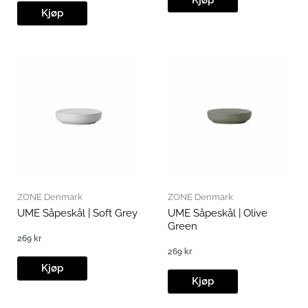
Kjøp
ZONE Denmark
ZONE Denmark
UME Såpeskål | Soft Grey
UME Såpeskål | Olive
Green
269
kr
269
kr
Kjøp
Kjøp