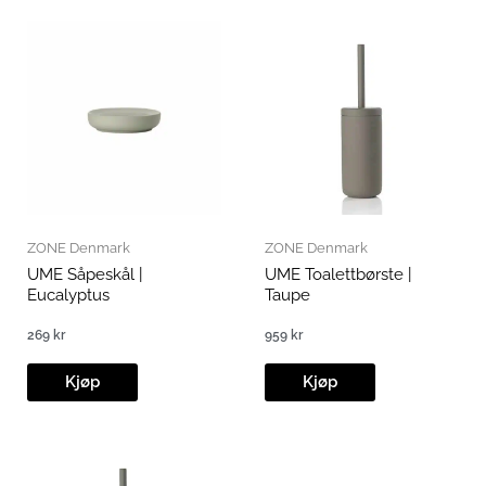
ZONE Denmark
ZONE Denmark
UME Såpeskål |
UME Toalettbørste |
Eucalyptus
Taupe
269
kr
959
kr
Kjøp
Kjøp