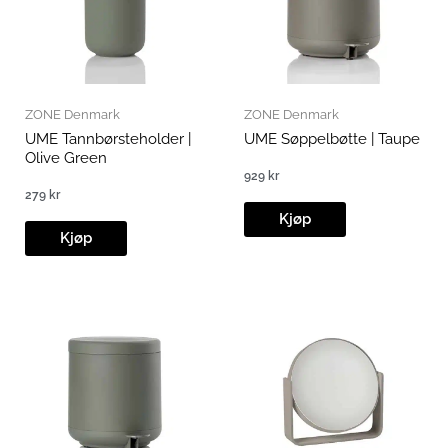
ZONE Denmark
ZONE Denmark
UME Tannbørsteholder |
UME Søppelbøtte | Taupe
Olive Green
929
kr
279
kr
Kjøp
Kjøp