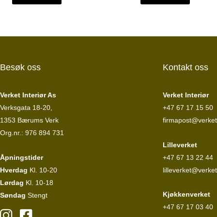
21
19
19
17
703 kr.
532 kr.
533 kr.
579 
Besøk oss
Kontakt oss
Verket Interiør As
Verket Interiør
Verksgata 18-20,
+47 67 17 15 50
1353 Bærums Verk
firmapost@verketi
Org.nr.: 976 894 731
Lilleverket
Åpningstider
+47 67 13 22 44
Hverdag
Kl. 10-20
lilleverket@verket
Lørdag
Kl. 10-18
Kjøkkenverket
Søndag
Stengt
+47 67 17 03 40