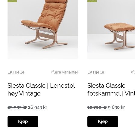
LK Hjelle
+flere varianter
LK Hjelle
+f
Siesta Classic | Lenestol
Siesta Classic
høy Vintage
fotskammel | Vin
29 937
kr
26 943
kr
10 700
kr
9 630
kr
Opprinnelig
Nåværende
Opprinnelig
Nåv
pris
pris
pris
pris
var:
er:
var:
er:
Kjøp
Kjøp
29
26
10
9
937 kr.
943 kr.
700 kr.
630 k