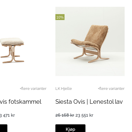
10%
+flere varianter
LK Hjelle
+flere varianter
Ovis fotskammel
Siesta Ovis | Lenestol lav
3 471
kr
26 168
kr
23 551
kr
pprinnelig
Nåværende
Opprinnelig
Nåværende
ris
pris
pris
pris
ar:
er:
var:
er:
Kjøp