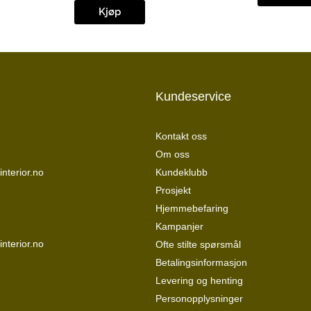
1
var:
er:
Kjøp
kr.
9
29
26
384 kr.
445 kr.
Kundeservice
Kontakt oss
Om oss
nterior.no
Kundeklubb
Prosjekt
Hjemmebefaring
Kampanjer
interior.no
Ofte stilte spørsmål
Betalingsinformasjon
Levering og henting
Personopplysninger