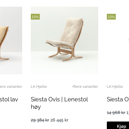
10%
10%
lere varianter
LK Hjelle
+flere varianter
LK Hjelle
stol lav
Siesta Ovis | Lenestol
Siesta 
høy
14 968
kr
1
ærende
O
29 384
kr
26 445
kr
p
Opprinnelig
Nåværende
v
Kjøp
pris
pris