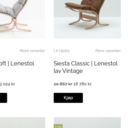
+flere varianter
LK Hjelle
+flere varianter
oft | Lenestol
Siesta Classic | Lenestol
lav Vintage
3 024
kr
20 867
kr
18 780
kr
pprinnelig
Nåværende
Opprinnelig
Nåværende
ris
pris
pris
pris
ar:
er:
var:
er:
Kjøp
5
23
20
18
83 kr.
024 kr.
867 kr.
780 kr.
10%