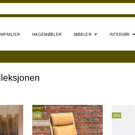
AMPANJER
HAGEMØBLER
MØBLER
INTERIØR
lleksjonen
NYHET
15%
10%
PÅ LAGER