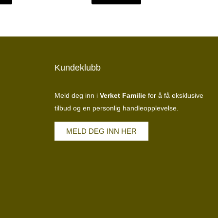
4
13
26
23
68 kr.
471 kr.
168 kr.
551 kr.
Kundeklubb
Meld deg inn i
Verket Familie
for å få eksklusive
tilbud og en personlig handleopplevelse.
MELD DEG INN HER