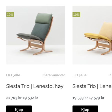
10%
10%
LK Hjelle
+flere varianter
LK Hjelle
+f
Siesta Trio | Lenestol høy
Siesta Trio | Lene
21 703
kr
19 532
kr
19 533
kr
17 579
kr
Opprinnelig
Nåværende
Opprinnelig
Nåv
pris
pris
pris
pris
var:
er:
var:
er:
Kjøp
Kjøp