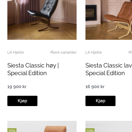
LK Hjelle
+flere varianter
LK Hjelle
+f
Siesta Classic høy |
Siesta Classic lav
Special Edition
Special Edition
19 900
kr
16 900
kr
Kjøp
Kjøp
10%
10%