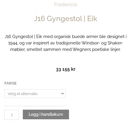
Fredericia
J16 Gyngestol | Eik
J16 Gyngestol | Eik med organisk buede armer ble designet i
1944, og var inspirert av tradisjonelle Windsor- og Shaker-
møbler, smeltet sammen med Wegners poetiske linjer.
33 155
kr
J16
FARGE
Gyngestol
|
Eik
antall
Legg i handlekurv