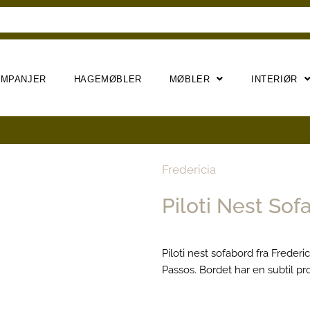
AMPANJER
HAGEMØBLER
MØBLER
INTERIØR
Fredericia
Piloti Nest So
Piloti nest sofabord fra Freder
Passos. Bordet har en subtil pr