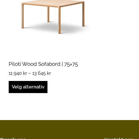
kan
velges
på
produktsiden
Piloti Wood Sofabord | 75×75
11 940
kr
–
13 645
kr
Velg alternativ