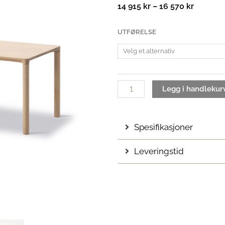
Prisomr
14 915
kr
–
16 570
kr
14
915 kr
Piloti
UTFØRELSE
til
Nest
16
Sofabord
570 kr
| Medium
antall
Legg i handlekur
Spesifikasjoner
Leveringstid