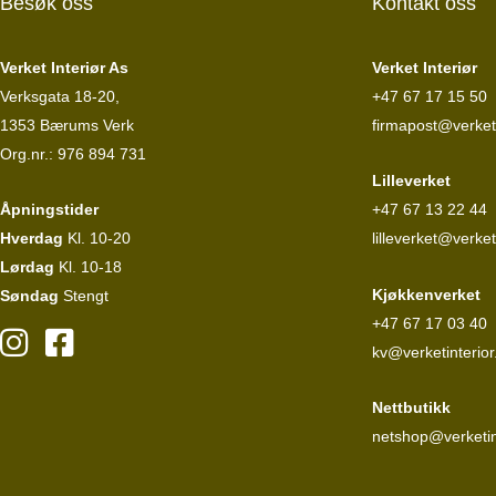
Besøk oss
Kontakt oss
Verket Interiør As
Verket Interiør
Verksgata 18-20,
+47 67 17 15 50
1353 Bærums Verk
firmapost@verketi
Org.nr.: 976 894 731
Lilleverket
Åpningstider
+47 67 13 22 44
Hverdag
Kl. 10-20
lilleverket@verket
Lørdag
Kl. 10-18
Kjøkkenverket
Søndag
Stengt
+47 67 17 03 40
kv@verketinterior
Nettbutikk
netshop@verketin