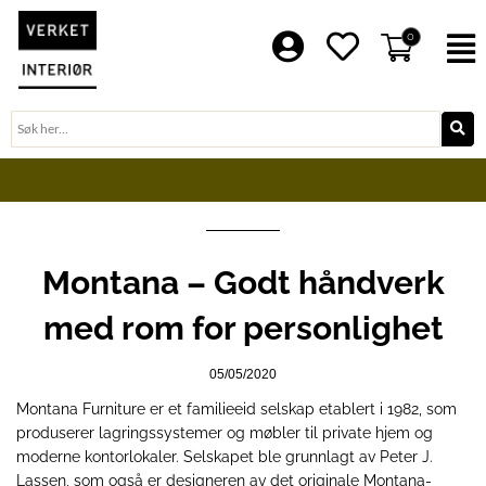
Hopp
rett
0
F
til
innholdet
Søk
BLI EN DEL AV VERKET FAMILIE
Montana – Godt håndverk
med rom for personlighet
05/05/2020
Montana Furniture
er et familieeid selskap etablert i 1982, som
produserer lagringssystemer og møbler til private hjem og
moderne kontorlokaler. Selskapet ble grunnlagt av Peter J.
Lassen, som også er designeren av det originale Montana-