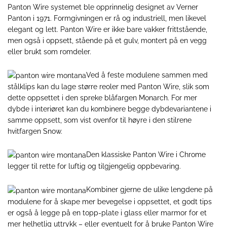
Panton Wire
systemet ble opprinnelig designet av Verner
Panton i 1971. Formgivningen er rå og industriell, men likevel
elegant og lett. Panton Wire er ikke bare vakker frittstående,
men også i oppsett, stående på et gulv, montert på en vegg
eller brukt som romdeler.
Ved å feste modulene sammen med
stålklips kan du lage større reoler med
Panton Wire
, slik som
dette oppsettet i den spreke blåfargen Monarch. For mer
dybde i interiøret kan du kombinere begge dybdevariantene i
samme oppsett, som vist ovenfor til høyre i den stilrene
hvitfargen Snow.
Den klassiske
Panton Wire
i Chrome
legger til rette for luftig og tilgjengelig oppbevaring.
Kombiner gjerne de ulike lengdene på
modulene for å skape mer bevegelse i oppsettet, et godt tips
er også å legge på en
topp-plate
i glass eller marmor for et
mer helhetlig uttrykk – eller eventuelt for å bruke
Panton Wire