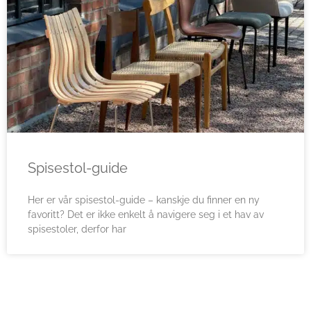
Spisestol-guide
Her er vår spisestol-guide – kanskje du finner en ny
favoritt? Det er ikke enkelt å navigere seg i et hav av
spisestoler, derfor har