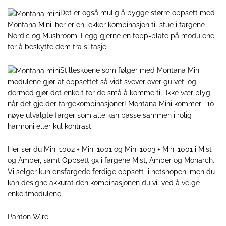
Det er også mulig å bygge større oppsett med
Montana Mini
, her er en lekker kombinasjon til stue i fargene
Nordic og Mushroom. Legg gjerne en
topp-plate
på modulene
for å beskytte dem fra slitasje.
Stilleskoene som følger med
Montana Mini
-
modulene gjør at oppsettet så vidt svever over gulvet, og
dermed gjør det enkelt for de små å komme til. Ikke vær blyg
når det gjelder fargekombinasjoner! Montana Mini kommer i 10
nøye utvalgte farger som alle kan passe sammen i rolig
harmoni eller kul kontrast.
Her ser du
Mini 1002 + Mini 1001
og
Mini 1003 + Mini 1001
i Mist
og Amber, samt
Oppsett 9x
i fargene Mist, Amber og Monarch.
Vi selger kun ensfargede ferdige oppsett i netshopen, men du
kan designe akkurat den kombinasjonen du vil ved å velge
enkeltmodulene
.
Panton Wire