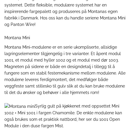
systemet. Dette fleksible, modulære systemet har en
inspirerende fargepalett og produseres på Montanas egen
fabrikk i Danmark. Hos oss kan du handle seriene
Montana Mini
og
Panton Wire
!
Montana Mini
Montana Mini-modulene er en serie ukompliserte, allsidige
lagringselementer tilgjengelig i tre varianter. Et
åpent modul
1001
, et
modul med hyller 1002
og et
modul med dør 1003
.
Magneten på sidene er både en designdetalj i tillegg til å
fungere som en stabil festemekanisme mellom modulene. Alle
modulene leveres ferdigmontert, det medfølger både
veggfeste samt stillesko til gulv slik at du kan bruke modulene
til det du ønsker og behøver i alle hjemmets rom!
Syrlig gult på kjøkkenet med oppsettet
Mini
1002 + Mini 1001
i fargen Chamomile. De enkle modulene kan
også brukes som et praktisk nattbord, her ser du
1001 Open
Module
i den duse fargen Mist.