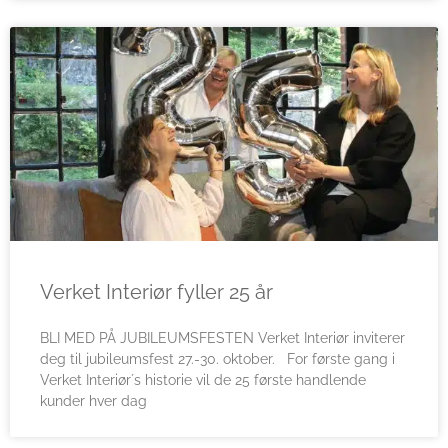
Verket Interiør fyller 25 år
BLI MED PÅ JUBILEUMSFESTEN Verket Interiør inviterer
deg til jubileumsfest 27.-30. oktober. For første gang i
Verket Interiør´s historie vil de 25 første handlende
kunder hver dag